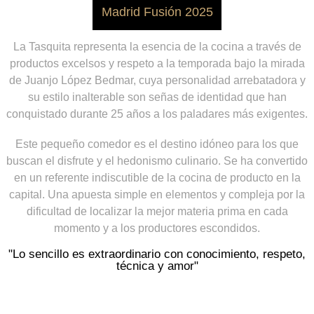
Madrid Fusión 2025
La Tasquita representa la esencia de la cocina a través de
productos excelsos y respeto a la temporada bajo la mirada
de Juanjo López Bedmar, cuya personalidad arrebatadora y
su estilo inalterable son señas de identidad que han
conquistado durante 25 años a los paladares más exigentes.
Este pequeño comedor es el destino idóneo para los que
buscan el disfrute y el hedonismo culinario. Se ha convertido
en un referente indiscutible de la cocina de producto en la
capital. Una apuesta simple en elementos y compleja por la
dificultad de localizar la mejor materia prima en cada
momento y a los productores escondidos.
"Lo sencillo es extraordinario con conocimiento, respeto,
técnica y amor"